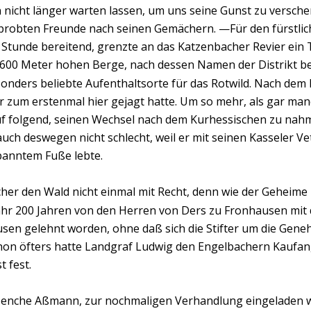
nicht länger warten lassen, um uns seine Gunst zu versche
probten Freunde nach seinen Gemächern. —Für den fürstli
Stunde bereitend, grenzte an das Katzenbacher Revier ein 
600 Meter hohen Berge, nach dessen Namen der Distrikt bena
sonders beliebte Aufenthaltsorte für das Rotwild. Nach dem 
r zum erstenmal hier gejagt hatte. Um so mehr, als gar manc
f folgend, seinen Wechsel nach dem Kurhessischen zu nahm 
 auch deswegen nicht schlecht, weil er mit seinen Kasseler V
anntem Fuße lebte.
er den Wald nicht einmal mit Recht, denn wie der Geheime R
ähr 200 Jahren von den Herren von Ders zu Fronhausen mit 
en gelehnt worden, ohne daß sich die Stifter um die Gene
n öfters hatte Landgraf Ludwig den Engelbachern Kaufang
 fest.
 Henche Aßmann, zur nochmaligen Verhandlung eingeladen w