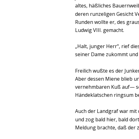
altes, häßliches Bauernweib
deren runzeligen Gesicht V
Runden wollte er, des grau
Ludwig VIII. gemacht.
„Halt, junger Herr", rief di
seiner Dame zukommt und 
Freilich wußte es der Junker
Aber dessen Miene blieb un
vernehmbaren Kuß auf— sein
Händeklatschen ringsum bel
Auch der Landgraf war mit 
und zog bald hier, bald do
Meldung brachte, daß der z