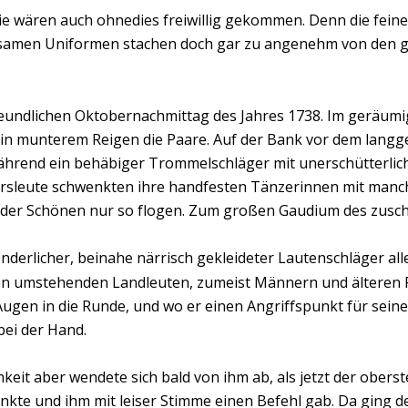
ie wären auch ohnedies freiwillig gekommen. Denn die fein
idsamen Uniformen stachen doch gar zu angenehm von den 
eundlichen Oktobernachmittag des Jahres 1738. Im geräumig
 in munterem Reigen die Paare. Auf der Bank vor dem langges
ährend ein behäbiger Trommelschläger mit unerschütterlic
gersleute schwenkten ihre handfesten Tänzerinnen mit manch
nder Schönen nur so flogen. Zum großen Gaudium des zusc
derlicher, beinahe närrisch gekleideter Lautenschläger aller
den umstehenden Landleuten, zumeist Männern und älteren F
 Augen in die Runde, und wo er einen Angriffspunkt für sein
bei der Hand.
eit aber wendete sich bald von ihm ab, als jetzt der oberst
nkte und ihm mit leiser Stimme einen Befehl gab. Da ging d