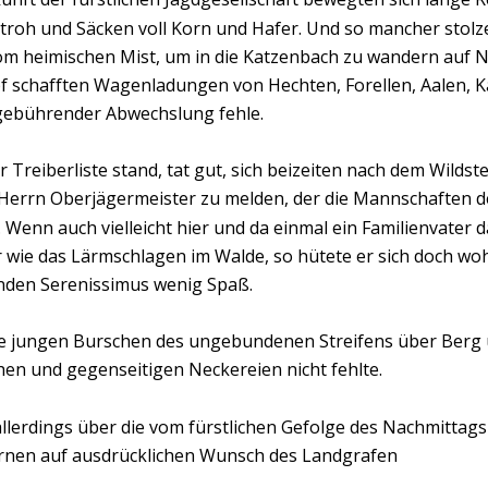
troh und Säcken voll Korn und Hafer. Und so mancher stol
 heimischen Mist, um in die Katzenbach zu wandern auf N
schafften Wagenladungen von Hechten, Forellen, Aalen, Ka
 gebührender Abwechslung fehle.
 Treiberliste stand, tat gut, sich beizeiten nach dem Wil
 Herrn Oberjägermeister zu melden, der die Mannschaften 
 Wenn auch vielleicht hier und da einmal ein Familienvater d
 wie das Lärmschlagen im Walde, so hütete er sich doch woh
nden Serenissimus wenig Spaß.
e jungen Burschen des ungebundenen Streifens über Berg u
hen und gegenseitigen Neckereien nicht fehlte.
llerdings über die vom fürstlichen Gefolge des Nachmittag
rnen auf ausdrücklichen Wunsch des Landgrafen