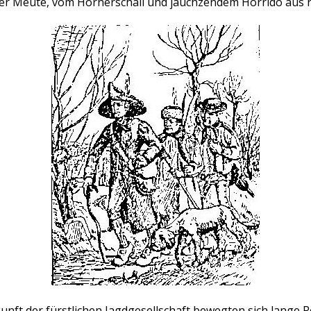
 der Meute, vom Hörnerschall und jauchzendem Horrido aus
nft der fürstlichen Jagdgesellschaft bewegten sich lange 