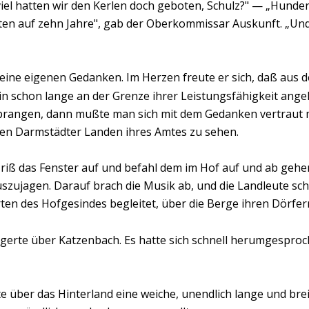
viel hatten wir den Kerlen doch geboten, Schulz?" — „Hund
en auf zehn Jahre", gab der Oberkommissar Auskunft. „Und 
 seine eigenen Gedanken. Im Herzen freute er sich, daß aus 
in schon lange an der Grenze ihrer Leistungsfähigkeit ange
prangen, dann mußte man sich mit dem Gedanken vertraut ma
en Darmstädter Landen ihres Amtes zu sehen.
riß das Fenster auf und befahl dem im Hof auf und ab gehen
auszujagen. Darauf brach die Musik ab, und die Landleute sc
en des Hofgesindes begleitet, über die Berge ihren Dörfer
lagerte über Katzenbach. Es hatte sich schnell herumgespro
e über das Hinterland eine weiche, unendlich lange und brei