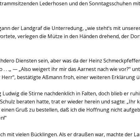
, strammsitzenden Lederhosen und den Sonntagsschuhen mit
gann der Landgraf die Unterredung, „wie steht‘s mit unsere
wortete, verlegen die Mütze in den Händen drehend, der Dorf
hdero Diensten sein, aber was da der Heinz Schmeckpfeffer i
 . .„ — „Also weigert ihr mir das Aarnest nach wie vor?" un
her Herr", bestätigte Aßmann froh, einer weiteren Erklärung 
 Ludwig die Stirne nachdenklich in Falten, doch blieb er ru
hulz beraten hatte, trat er wieder herein und sagte: „Ihr k
inen Gruß zu bestellen, daß ich die Hoffnung nicht aufgeb
n!"
 mit vielen Bücklingen. Als er draußen war, machte der La