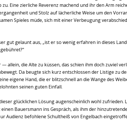
 zu. Eine zierliche Reverenz machend und ihr den Arm reichen
ergangenheit und Stolz auf lächerliche Weise um den Vorran
samen Spieles müde, sich mit einer Verbeugung verabschied
eser gut gelaunt aus, „ist er so wenig erfahren in dieses Lan
gebühret?"
 — allein, die Alte zu küssen, das schien ihm doch zuviel ver
bewegt. Da beugte sich kurz entschlossen der Listige zu der
e eigene Hand, die er blitzschnell an die Wange des Weibes
ohnten seinen guten Einfall.
dieser glücklichen Lösung augenscheinlich wohl zufrieden. L
rt einen Bauersmann ins Gespräch, als ihm der hinzutreten
ur Audienz befohlene Schultheiß von Engelbach eingetroffe