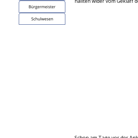
hallten wider vom Gekläff
Schon am Tage vor der Anku