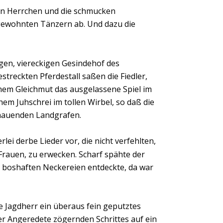
en Herrchen und die schmucken 
gewohnten Tänzern ab. Und dazu die 
en, viereckigen Gesindehof des 
treckten Pferdestall saßen die Fiedler, 
hem Gleichmut das ausgelassene Spiel im 
em Juhschrei im tollen Wirbel, so daß die 
hauenden Landgrafen.
lei derbe Lieder vor, die nicht verfehlten, 
rauen, zu erwecken. Scharf spähte der 
e boshaften Neckereien entdeckte, da war 
e Jagdherr ein überaus fein geputztes 
er Angeredete zögernden Schrittes auf ein 